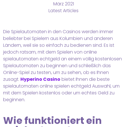
März 2021
Latest Articles
Die Spielautomaten in den Casinos werden immer
beliebter bei Spielern aus Kolumbien und anderen
Ländern, weil sie so einfach zu bedienen sind. Es ist
jedoch ratsam, mit dem Spielen von online
spielautomaten echtgeld an einem völlig kostenlosen
Spielautomaten zu beginnen und schließlich das
Online-Spiel zu testen, um zu sehen, ob es Ihnen
zusagt.
Hyperino Casino
bietet Ihnen die beste
spielautomaten online spielen echtgeld Auswahl, um
mit dem Spielen kostenlos oder um echtes Geld zu
beginnen.
Wie funktioniert ein