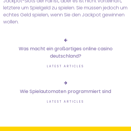
Jackpot-Slots der Fall ist, aber es ist nicht vorteilhaft,
letztere um Spielgeld zu spielen. Sie müssen jedoch um
echtes Geld spielen, wenn Sie den Jackpot gewinnen
wollen.
Was macht ein großartiges online casino
deutschland?
LATEST ARTICLES
Wie Spielautomaten programmiert sind
LATEST ARTICLES