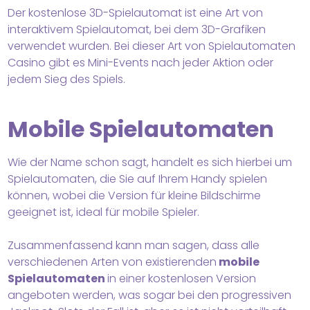
Der kostenlose 3D-Spielautomat ist eine Art von
interaktivem Spielautomat, bei dem 3D-Grafiken
verwendet wurden. Bei dieser Art von Spielautomaten
Casino gibt es Mini-Events nach jeder Aktion oder
jedem Sieg des Spiels.
Mobile Spielautomaten
Wie der Name schon sagt, handelt es sich hierbei um
Spielautomaten, die Sie auf Ihrem Handy spielen
können, wobei die Version für kleine Bildschirme
geeignet ist, ideal für mobile Spieler.
Zusammenfassend kann man sagen, dass alle
verschiedenen Arten von existierenden
mobile
Spielautomaten
in einer kostenlosen Version
angeboten werden, was sogar bei den progressiven