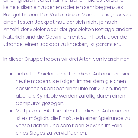
keine Risiken einzugehen oder ein sehr begrenztes
Budget haben. Der Vorteil dieser Maschine ist, dass sie
einen festen Jackpot hat, der sich nicht je nach
Anzahl der Spieler oder der gespielten Beträge ändert.
Natürlich sind die Gewinne nicht sehr hoch, aber die
Chance, einen Jackpot zu knacken, ist garantiert.
In dieser Gruppe haben wir drei Arten von Maschinen:
Einfache Spielautomaten: diese Automaten sind
heute modern, sie folgen immer dem gleichen
klassischen Konzept einer Linie mit 3 Ziehungen,
aber die Symbole werden zufällig durch einen
Computer gezogen.
Multiplikator-Automaten: bei diesen Automaten
ist es möglich, die Einsätze in einer Spielrunde zu
vervielfachen und somit den Gewinn im Falle
eines Sieges zu vervielfachen.