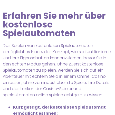
Erfahren Sie mehr über
kostenlose
Spielautomaten
Das Spielen von kostenlosen Spielautomaten
ermöglicht es Ihnen, das Konzept, wie sie funktionieren
und ihre Eigenschaften kennenzulernen, bevor Sie in
den echten Modus gehen. Ohne zuerst kostenlose
Spielautomaten zu spielen, werden Sie sich auf ein
Abenteuer mit echtem Geld in einem Online-Casino
einlassen, ohne zumindest über die Spiele, ihre Details
und das Lexikon der Casino-Spieler und
spielautomaten online spielen echtgeld zu wissen.
Kurz gesagt, der kostenlose Spielautomat
ermöglicht es Ihnen: