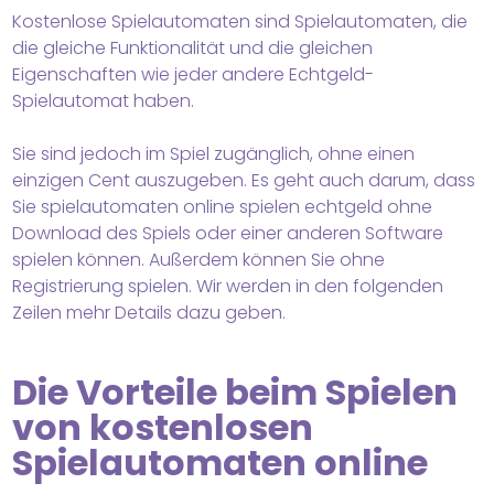
Kostenlose Spielautomaten sind Spielautomaten, die
die gleiche Funktionalität und die gleichen
Eigenschaften wie jeder andere Echtgeld-
Spielautomat haben.
Sie sind jedoch im Spiel zugänglich, ohne einen
einzigen Cent auszugeben. Es geht auch darum, dass
Sie spielautomaten online spielen echtgeld ohne
Download des Spiels oder einer anderen Software
spielen können. Außerdem können Sie ohne
Registrierung spielen. Wir werden in den folgenden
Zeilen mehr Details dazu geben.
Die Vorteile beim Spielen
von kostenlosen
Spielautomaten online