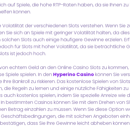
sich auf Spiele, die hohe RTP-Raten haben, da sie Ihnen z
elfen können.
e Volatilität der verschiedenen Slots verstehen. Wenn Sie 
ten Sie sich an Spiele mit geringer Volatilität halten, da die
n solchen Slots auch einige häufigere Gewinne erzielen. Er
edoch für Slots mit hoher Volatilität, da sie beträchtliche
Slots ist jedoch hoch.
von echtem Geld an den Online Casino Slots zu kommen,
e Spiele spielen. In den
Hyperino Casino
können Sie vers
 Ihre Bankroll zu riskieren. Das kostenlose Spielen von S
, die Regeln zu lernen und einige nützliche Fähigkeiten zu
s auch kostenlos spielen, indem Sie spezielle Anreize wie
 In bestimmten Casinos können Sie mit dem Drehen von Sl
en Betrag einzahlen zu müssen. Wenn Sie diese Option wäh
die Geschäftsbedingungen, die mit solchen Angeboten ein
bestätigen, dass Sie Ihre Gewinne leicht abheben können