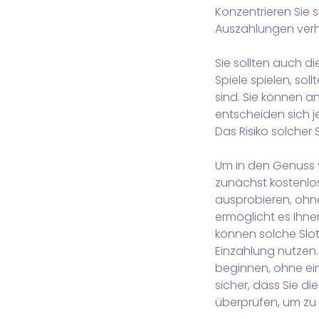
Konzentrieren Sie 
Auszahlungen verh
Sie sollten auch di
Spiele spielen, soll
sind. Sie können a
entscheiden sich j
Das Risiko solcher 
Um in den Genuss 
zunächst kostenlos
ausprobieren, ohne
ermöglicht es Ihnen
können solche Slot
Einzahlung nutzen.
beginnen, ohne ein
sicher, dass Sie 
überprüfen, um zu 