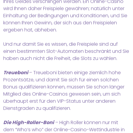
Ihres Geldes verschlingen werden. Ein Online-Casino
wird Ihnen daher Freispiele gewähren; natürlich unter
Einhaltung der Bedingungen und Konditionen, und Sie
können Ihren Gewinn, der sich aus den Freispielen
ergeben hat, abheben.
Und nur damit Sie es wissen, die Freispiele sind auf
einen bestimmten Slot-Automaten beschränkt und Sie
haben auch nicht die Freiheit, die Slots zu wählen.
Treueboni
– Treueboni bieten einige ziemlich hohe
Prozentsätze, und damit Sie sich für einen solchen
Bonus qualifizieren können, müssen Sie schon länger
Mitglied des Online-Casinos gewesen sein, um sich
überhaupt erst für den VIP-Status unter anderen
Dienstgraden zu qualifizieren.
Die High-Roller-Boni
– High Roller können nur mit
dem “Who’s who” der Online-Casino-Wettindustrie in