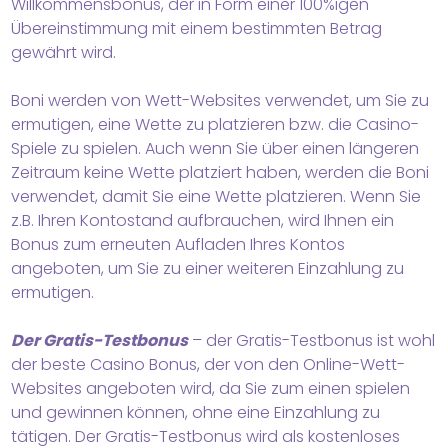
Willkommensbonus, der in Form einer 100%igen
Übereinstimmung mit einem bestimmten Betrag
gewährt wird.
Boni werden von Wett-Websites verwendet, um Sie zu
ermutigen, eine Wette zu platzieren bzw. die Casino-
Spiele zu spielen. Auch wenn Sie über einen längeren
Zeitraum keine Wette platziert haben, werden die Boni
verwendet, damit Sie eine Wette platzieren. Wenn Sie
z.B. Ihren Kontostand aufbrauchen, wird Ihnen ein
Bonus zum erneuten Aufladen Ihres Kontos
angeboten, um Sie zu einer weiteren Einzahlung zu
ermutigen.
Der Gratis-Testbonus
– der Gratis-Testbonus ist wohl
der beste Casino Bonus, der von den Online-Wett-
Websites angeboten wird, da Sie zum einen spielen
und gewinnen können, ohne eine Einzahlung zu
tätigen. Der Gratis-Testbonus wird als kostenloses