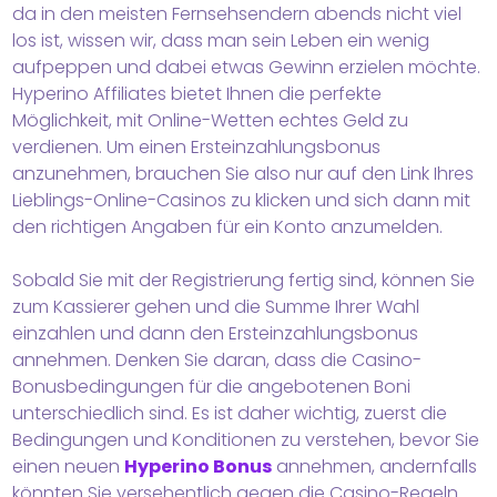
da in den meisten Fernsehsendern abends nicht viel
los ist, wissen wir, dass man sein Leben ein wenig
aufpeppen und dabei etwas Gewinn erzielen möchte.
Hyperino Affiliates bietet Ihnen die perfekte
Möglichkeit, mit Online-Wetten echtes Geld zu
verdienen. Um einen Ersteinzahlungsbonus
anzunehmen, brauchen Sie also nur auf den Link Ihres
Lieblings-Online-Casinos zu klicken und sich dann mit
den richtigen Angaben für ein Konto anzumelden.
Sobald Sie mit der Registrierung fertig sind, können Sie
zum Kassierer gehen und die Summe Ihrer Wahl
einzahlen und dann den Ersteinzahlungsbonus
annehmen. Denken Sie daran, dass die Casino-
Bonusbedingungen für die angebotenen Boni
unterschiedlich sind. Es ist daher wichtig, zuerst die
Bedingungen und Konditionen zu verstehen, bevor Sie
einen neuen
Hyperino Bonus
annehmen, andernfalls
könnten Sie versehentlich gegen die Casino-Regeln