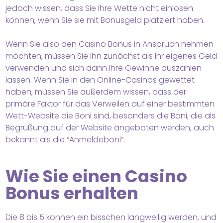
jedoch wissen, dass Sie Ihre Wette nicht einlösen
können, wenn Sie sie mit Bonusgeld platziert haben.
Wenn Sie also den Casino Bonus in Anspruch nehmen
möchten, müssen Sie ihn zunächst als Ihr eigenes Geld
verwenden und sich dann Ihre Gewinne auszahlen
lassen. Wenn Sie in den Online-Casinos gewettet
haben, müssen Sie außerdem wissen, dass der
primäre Faktor für das Verweilen auf einer bestimmten
Wett-Website die Boni sind, besonders die Boni, die als
Begrüßung auf der Website angeboten werden, auch
bekannt als die “Anmeldeboni”.
Wie Sie einen Casino
Bonus erhalten
Die 8 bis 5 können ein bisschen langweilig werden, und