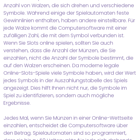
Anzahl von Walzen, die sich drehen und verschiedene
Symbole. Während einige der Spielautomaten feste
Gewinnlinien enthalten, haben andere einstellbare. Für
jede Walze kommt die Computersoftware mit einer
zufälligen Zahl, die mit dem Symbol verbunden ist.
Wenn Sie Slots online spielen, sollten Sie auch
verstehen, dass die Anzahl der Münzen, die Sie
einzahlen, nicht die Anzahl der Symbole bestimmt, die
auf den Walzen erscheinen. Da moderne legale
Online-Slots-Spiele viele Symbole haben, wird der Wert
jedes Symbols in der Auszahlungstabelle des Spiels
angezeigt. Dies hilft Ihnen nicht nur, die Symbole im
Spiel zu identifizieren, sondern auch mögliche
Ergebnisse.
Jedes Mal, wenn Sie Münzen in einer Online-Wettseite
einzahlen, entscheidet die Computersoftware über
den Betrag. Spielautomaten sind so programmiert,