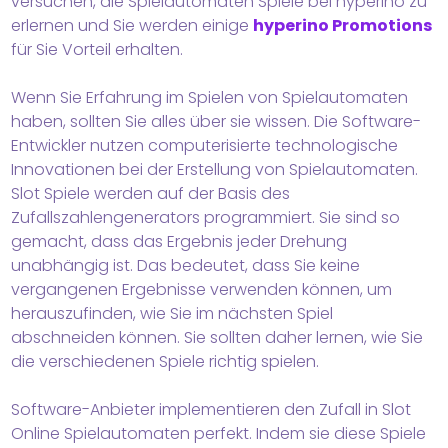
versuchen, die Spielautomaten Spiele bei hyperino zu
erlernen und Sie werden einige
hyperino Promotions
für Sie Vorteil erhalten.
Wenn Sie Erfahrung im Spielen von Spielautomaten
haben, sollten Sie alles über sie wissen. Die Software-
Entwickler nutzen computerisierte technologische
Innovationen bei der Erstellung von Spielautomaten.
Slot Spiele werden auf der Basis des
Zufallszahlengenerators programmiert. Sie sind so
gemacht, dass das Ergebnis jeder Drehung
unabhängig ist. Das bedeutet, dass Sie keine
vergangenen Ergebnisse verwenden können, um
herauszufinden, wie Sie im nächsten Spiel
abschneiden können. Sie sollten daher lernen, wie Sie
die verschiedenen Spiele richtig spielen.
Software-Anbieter implementieren den Zufall in Slot
Online Spielautomaten perfekt. Indem sie diese Spiele