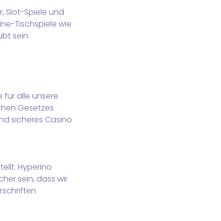
 Slot-Spiele und
ine-Tischspiele wie
bt sein.
für alle unsere
schen Gesetzes
 und sicheres Casino
ellt. Hyperino
her sein, dass wir
rschriften