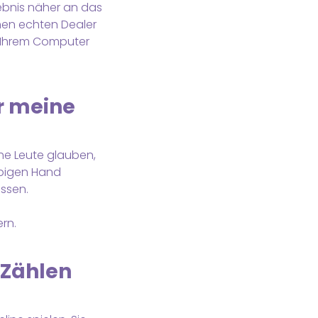
lebnis näher an das
inen echten Dealer
f Ihrem Computer
r meine
che Leute glauben,
ebigen Hand
ussen.
rn.
 Zählen