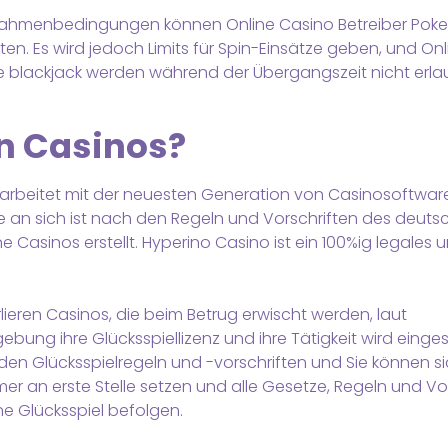
ahmenbedingungen können Online Casino Betreiber Poker,
en. Es wird jedoch Limits für Spin-Einsätze geben, und Onl
e blackjack werden während der Übergangszeit nicht erlau
n Casinos?
arbeitet mit der neuesten Generation von Casinosoftware 
re an sich ist nach den Regeln und Vorschriften des deut
e Casinos erstellt. Hyperino Casino ist ein 100%ig legales
lieren Casinos, die beim Betrug erwischt werden, laut
bung ihre Glücksspiellizenz und ihre Tätigkeit wird eingest
nden Glücksspielregeln und -vorschriften und Sie können sic
r an erste Stelle setzen und alle Gesetze, Regeln und Vo
ne Glücksspiel befolgen.