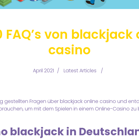
0 FAQ’s von blackjack 
casino
April 2021
Latest Articles
fig gestellten Fragen über blackjack online casino und entd
 brauchen, um mit dem Spielen in einem Online-Casino zu
no blackjack in Deutschla