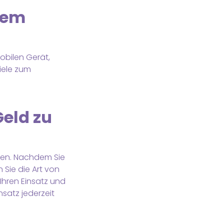
nem
obilen Gerät,
iele zum
eld zu
nnen. Nachdem Sie
 Sie die Art von
Ihren Einsatz und
nsatz jederzeit