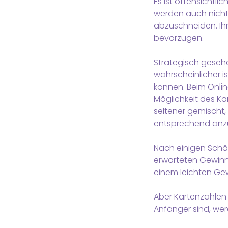
Es ist offensichtli
werden auch nicht 
abzuschneiden. Ihre
bevorzugen.
Strategisch gesehe
wahrscheinlicher i
können. Beim Onlin
Möglichkeit des Ka
seltener gemischt, 
entsprechend anz
Nach einigen Schä
erwarteten Gewinn
einem leichten Ge
Aber Kartenzählen 
Anfänger sind, werd