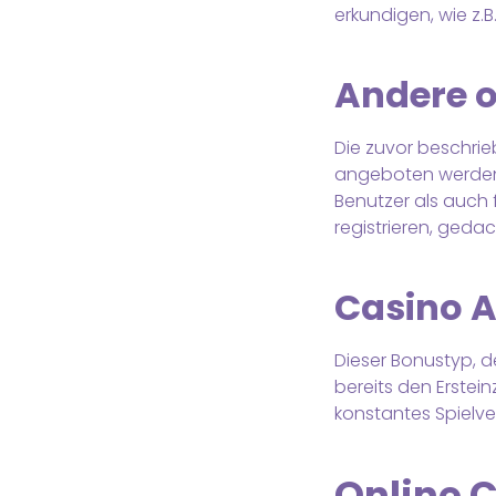
erkundigen, wie z.
Andere o
Die zuvor beschrie
angeboten werden. 
Benutzer als auch 
registrieren, gedac
Casino 
Dieser Bonustyp, 
bereits den Erstei
konstantes Spielv
Online 