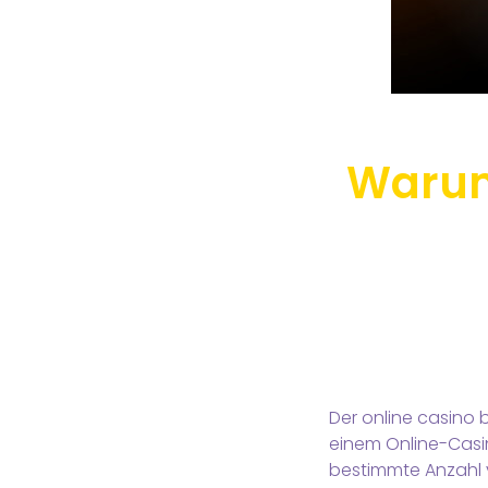
Warum 
Der online casino b
einem Online-Casin
bestimmte Anzahl 