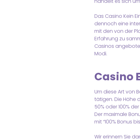
handelt es sich u
Das Casino Kein Ei
dennoch eine inter
mit den von der P
Erfahrung zu samme
Casinos angeboten
Modi.
Casino 
Um diese Art von B
tätigen. Die Höhe 
50% oder 100% der 
Der maximale Bonu
mit “100% Bonus bi
Wir erinnern Sie d