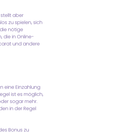
tellt aber
os zu spielen, sich
die nötige
 die in Online-
ccarat und andere
n eine Einzahlung
gel ist es möglich,
oder sogar mehr.
en in der Regel
 des Bonus zu