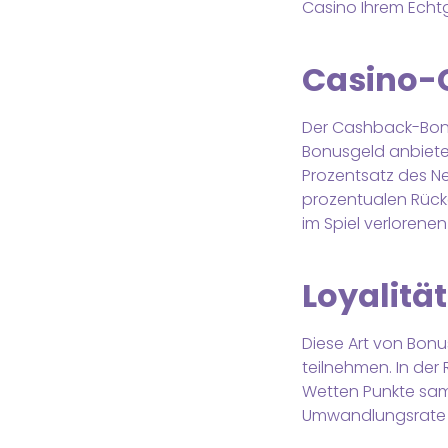
Casino Ihrem Echt
Casino-
Der Cashback-Bonu
Bonusgeld anbiete
Prozentsatz des Ne
prozentualen Rücke
im Spiel verlorenen
Loyalitä
Diese Art von Bon
teilnehmen. In der
Wetten Punkte sam
Umwandlungsrate 