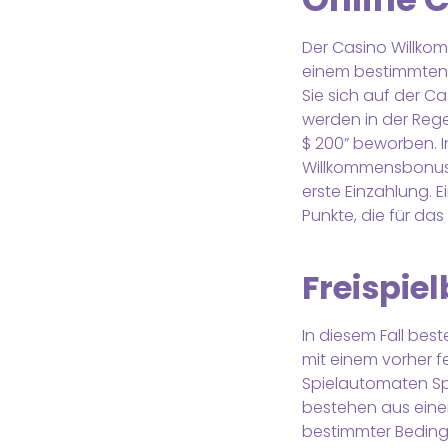
Der Casino Willko
einem bestimmten 
Sie sich auf der C
werden in der Reg
$ 200” beworben. I
Willkommensbonus, 
erste Einzahlung. 
Punkte, die für da
Freispie
In diesem Fall bes
mit einem vorher 
Spielautomaten Spi
bestehen aus einem
bestimmter Bedingu